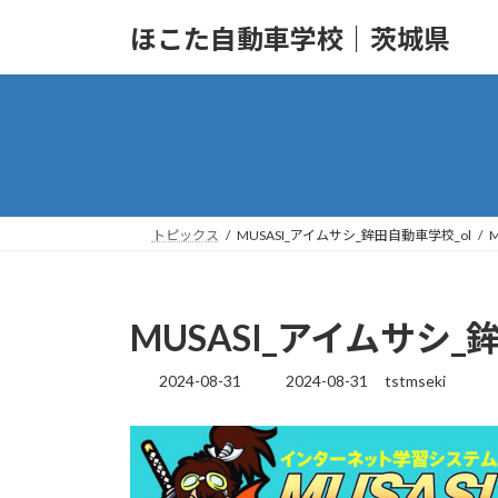
コ
ナ
ほこた自動車学校｜茨城県
ン
ビ
テ
ゲ
ン
ー
ツ
シ
へ
ョ
ス
ン
キ
に
ッ
移
トピックス
MUSASI_アイムサシ_鉾田自動車学校_ol
プ
動
MUSASI_アイムサシ_
2024-08-31
2024-08-31
tstmseki
最
終
更
新
日
時