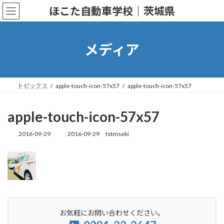
コ
ナ
ほこた自動車学校｜茨城県
ン
ビ
テ
ゲ
ン
ー
ツ
シ
メディア
へ
ョ
ス
ン
キ
に
ッ
移
トピックス
apple-touch-icon-57x57
apple-touch-icon-57x57
プ
動
apple-touch-icon-57x57
2016-09-29
2016-09-29
tstmseki
最
終
更
新
日
時
:
お気軽にお問い合わせください。