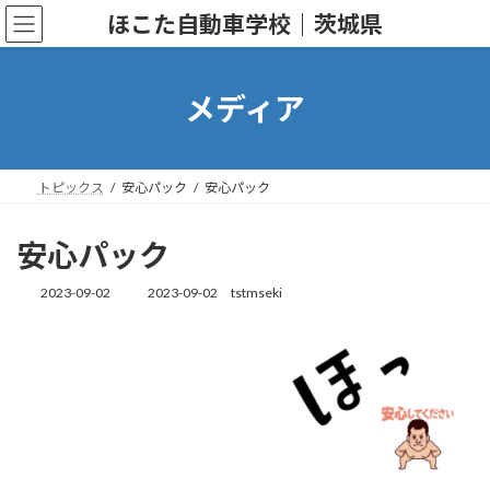
コ
ナ
ほこた自動車学校｜茨城県
ン
ビ
テ
ゲ
ン
ー
ツ
シ
メディア
へ
ョ
ス
ン
キ
に
ッ
移
トピックス
安心パック
安心パック
プ
動
安心パック
2023-09-02
2023-09-02
tstmseki
最
終
更
新
日
時
: